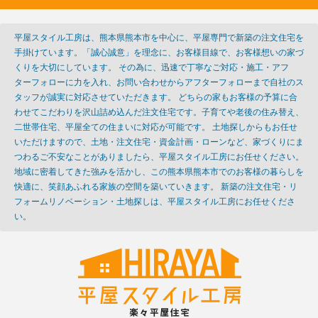
平屋スタイル工房は、熊本県熊本市を中心に、平屋専門で新築の注文住宅を
手掛けています。「誠心誠意」を理念に、お客様目線で、お客様想いの家づ
くりを大切にしています。 その為に、迅速で丁寧なご対応・施工・アフ
ターフォローに力を入れ、お問い合わせからアフターフォローまで自社のス
タッフが誠実に対応させていただきます。 どちらの家もお客様の予算に合
わせてこだわりを沢山詰め込んだ注文住宅です。子育てや老後の住み替え、
二世帯住宅、平屋全ての住まいに対応が可能です。 土地探しからもお任せ
いただけますので、土地・注文住宅・資金計画・ローンなど、家づくりにま
つわるご不安なことがありましたら、平屋スタイル工房にお任せください。
地域に密着してきた強みを活かし、この熊本県熊本市でのお客様の暮らしを
快適に、笑顔あふれる家族の空間を築いていきます。 新築の注文住宅・リ
フォームリノベーション・土地探しは、平屋スタイル工房にお任せくださ
い。