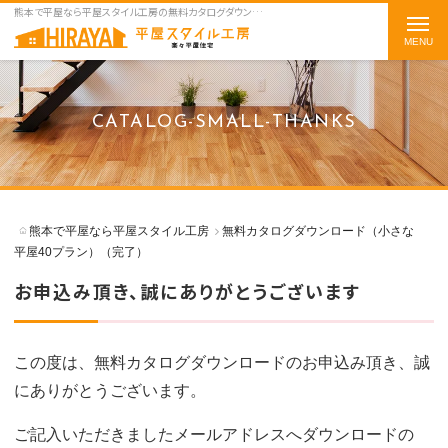
熊本で平屋なら平屋スタイル工房の無料カタログダウンロード（小さな平屋40プラン）（完了）をご紹介
t
o
g
g
CATALOG-SMALL-THANKS
l
e
n
a
熊本で平屋なら平屋スタイル工房
無料カタログダウンロード（小さな
v
平屋40プラン）（完了）
i
お申込み頂き、誠にありがとうございます
g
a
t
この度は、無料カタログダウンロードのお申込み頂き、誠
i
にありがとうございます。
o
ご記入いただきましたメールアドレスへダウンロードの
n