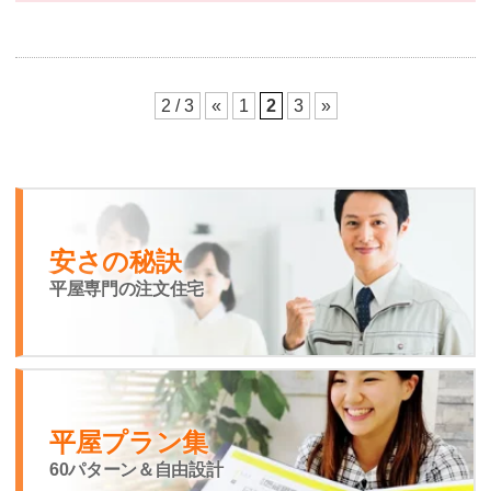
2 / 3
«
1
2
3
»
安さの秘訣
平屋専門の注文住宅
平屋プラン集
60パターン＆自由設計