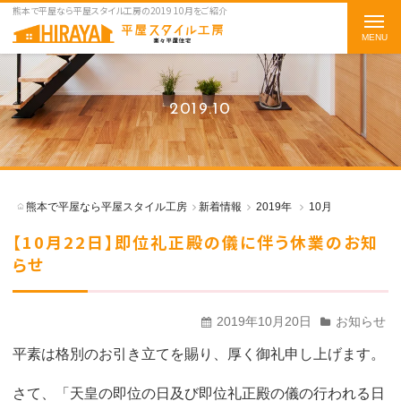
熊本で平屋なら平屋スタイル工房の2019 10月をご紹介
t
o
g
g
2019.10
l
e
n
a
熊本で平屋なら平屋スタイル工房
新着情報
2019年
10月
v
【10月22日】即位礼正殿の儀に伴う休業のお知
i
らせ
g
a
t
2019年10月20日
お知らせ
i
平素は格別のお引き立てを賜り、厚く御礼申し上げます。
o
n
さて、「天皇の即位の日及び即位礼正殿の儀の行われる日