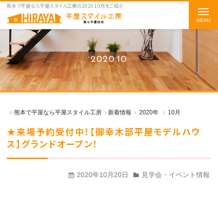
熊本で平屋なら平屋スタイル工房の2020 10月をご紹介
t
o
g
g
2020.10
l
e
n
a
熊本で平屋なら平屋スタイル工房
新着情報
2020年
10月
v
★来場予約受付中！【御幸木部平屋モデルハウ
i
ス】グランドオープン！
g
a
t
2020年10月20日
見学会・イベント情報
i
o
n