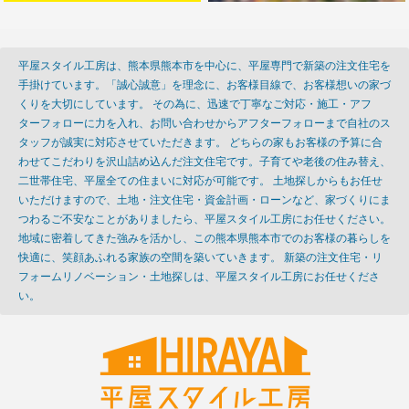
平屋スタイル工房は、熊本県熊本市を中心に、平屋専門で新築の注文住宅を
手掛けています。「誠心誠意」を理念に、お客様目線で、お客様想いの家づ
くりを大切にしています。 その為に、迅速で丁寧なご対応・施工・アフ
ターフォローに力を入れ、お問い合わせからアフターフォローまで自社のス
タッフが誠実に対応させていただきます。 どちらの家もお客様の予算に合
わせてこだわりを沢山詰め込んだ注文住宅です。子育てや老後の住み替え、
二世帯住宅、平屋全ての住まいに対応が可能です。 土地探しからもお任せ
いただけますので、土地・注文住宅・資金計画・ローンなど、家づくりにま
つわるご不安なことがありましたら、平屋スタイル工房にお任せください。
地域に密着してきた強みを活かし、この熊本県熊本市でのお客様の暮らしを
快適に、笑顔あふれる家族の空間を築いていきます。 新築の注文住宅・リ
フォームリノベーション・土地探しは、平屋スタイル工房にお任せくださ
い。