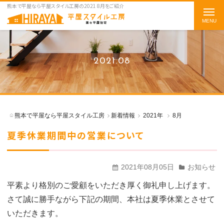
熊本で平屋なら平屋スタイル工房の2021 8月をご紹介
t
o
g
g
2021.08
l
e
n
a
熊本で平屋なら平屋スタイル工房
新着情報
2021年
8月
v
夏季休業期間中の営業について
i
g
a
2021年08月05日
お知らせ
t
平素より格別のご愛顧をいただき厚く御礼申し上げます。
i
さて誠に勝手ながら下記の期間、本社は夏季休業とさせて
o
いただきます。
n