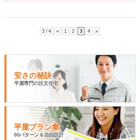
3 / 4
«
1
2
3
4
»
安さの秘訣
平屋専門の注文住宅
平屋プラン集
60パターン＆自由設計