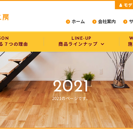
モデ
ホーム
会社案内
SON
LINE-UP
W
る７つの理由
商品ラインナップ
施
商品ラインナップ
設備・構造
2021
選べるデザインスタイル
2021のページです。