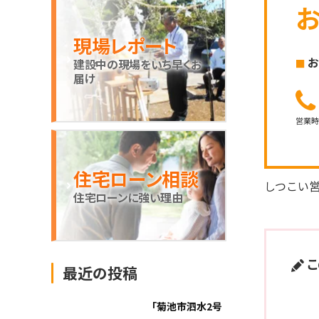
現場レポート
お
建設中の現場をいち早くお
届け
営業
住宅ローン相談
しつこい
住宅ローンに強い理由
こ
最近の投稿
「菊池市泗水2号