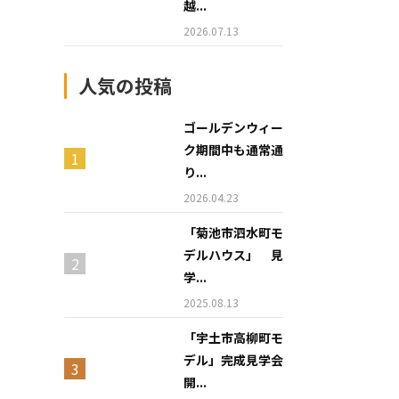
越...
2026.07.13
人気の投稿
ゴールデンウィー
ク期間中も通常通
り...
2026.04.23
「菊池市泗水町モ
デルハウス」 見
学...
2025.08.13
「宇土市高柳町モ
デル」完成見学会
開...