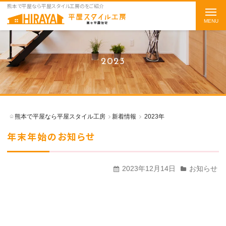
熊本で平屋なら平屋スタイル工房のをご紹介
t
o
g
g
2023
l
e
n
a
熊本で平屋なら平屋スタイル工房
新着情報
2023年
v
年末年始のお知らせ
i
g
a
2023年12月14日
お知らせ
t
i
o
n