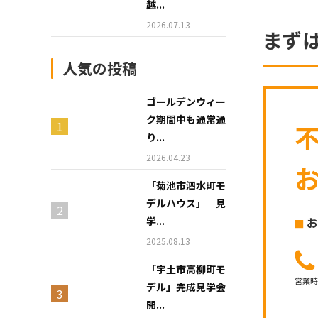
越...
2026.07.13
まず
人気の投稿
ゴールデンウィー
ク期間中も通常通
り...
2026.04.23
「菊池市泗水町モ
デルハウス」 見
学...
お
2025.08.13
「宇土市高柳町モ
営業
デル」完成見学会
開...