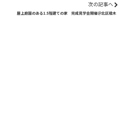
次の記事へ
屋上庭園のある1.5階建ての家 完成見学会開催＠北区楡木