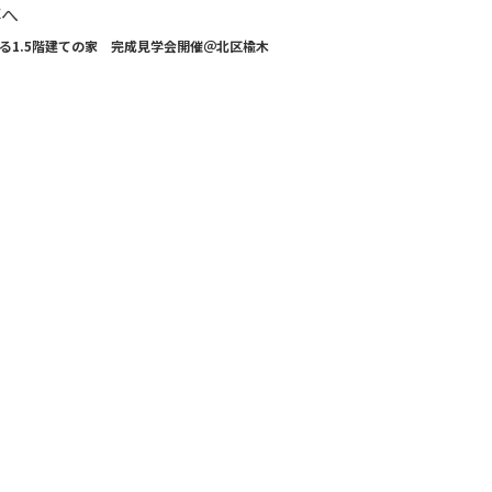
事へ
る1.5階建ての家 完成見学会開催＠北区楡木