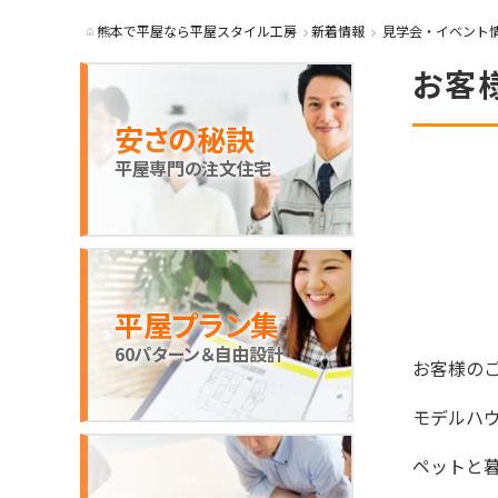
熊本で平屋なら平屋スタイル工房
新着情報
見学会・イベント
お客
安さの秘訣
平屋専門の注文住宅
平屋プラン集
60パターン＆自由設計
お客様の
モデルハ
ペットと