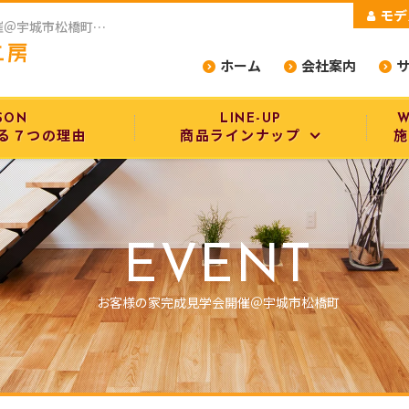
モデ
熊本で平屋なら平屋スタイル工房のお客様の家完成見学会開催＠宇城市松橋町をご紹介
ホーム
会社案内
SON
LINE-UP
W
る７つの理由
商品ラインナップ
施
商品ラインナップ
設備・構造
EVENT
選べるデザインスタイル
お客様の家完成見学会開催＠宇城市松橋町