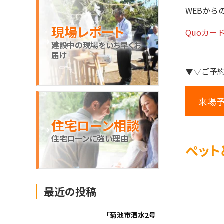
WEBから
現場レポート
Quoカー
建設中の現場をいち早くお
届け
▼▽ご予
来場
住宅ローン相談
住宅ローンに強い理由
ペット
最近の投稿
「菊池市泗水2号