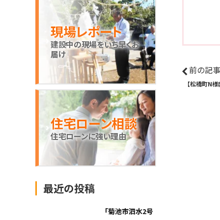
現場レポート
建設中の現場をいち早くお
届け
前の記
【松橋町N様
住宅ローン相談
住宅ローンに強い理由
最近の投稿
「菊池市泗水2号