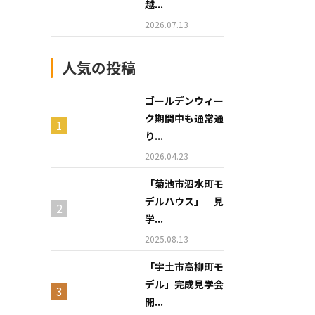
越...
2026.07.13
人気の投稿
ゴールデンウィー
ク期間中も通常通
り...
2026.04.23
「菊池市泗水町モ
デルハウス」 見
学...
2025.08.13
「宇土市高柳町モ
デル」完成見学会
開...