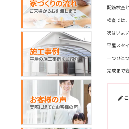
家づくりの流れ
配筋検査
ご来場からお引渡しまで
検査では
次はいよ
平屋スタ
施工事例
一つひと
平屋の施工事例をご紹介
完成まで
こ
お客様の声
実際に建てたお客様の声