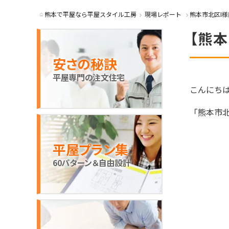
熊本で平屋なら平屋スタイル工房
現場レポート
熊本市北区I様
【熊
安さの秘訣
平屋専門の注文住宅
こんにち
「熊本市
平屋プラン集
60パターン＆自由設計