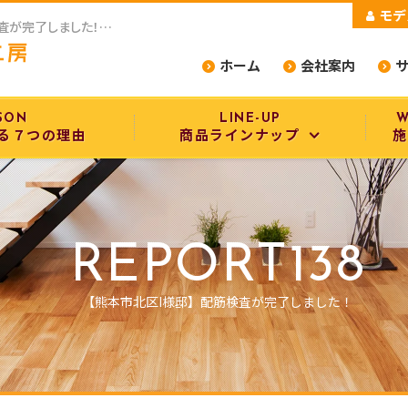
モデ
熊本で平屋なら平屋スタイル工房の【熊本市北区I様邸】配筋検査が完了しました！をご紹介
ホーム
会社案内
SON
LINE-UP
W
る７つの理由
商品ラインナップ
施
商品ラインナップ
設備・構造
REPORT138
選べるデザインスタイル
【熊本市北区I様邸】配筋検査が完了しました！