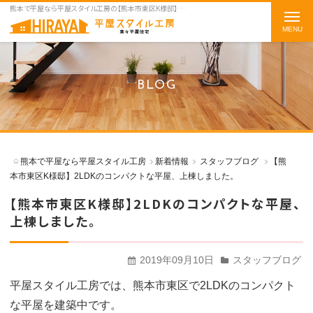
熊本で平屋なら平屋スタイル工房の【熊本市東区K様邸】2LDKのコンパクトな平屋、上棟しました。をご紹介
t
o
g
g
BLOG
l
e
n
a
熊本で平屋なら平屋スタイル工房
新着情報
スタッフブログ
【熊
v
本市東区K様邸】2LDKのコンパクトな平屋、上棟しました。
i
【熊本市東区K様邸】2LDKのコンパクトな平屋、
g
上棟しました。
a
t
2019年09月10日
スタッフブログ
i
o
平屋スタイル工房では、熊本市東区で2LDKのコンパクト
n
な平屋を建築中です。