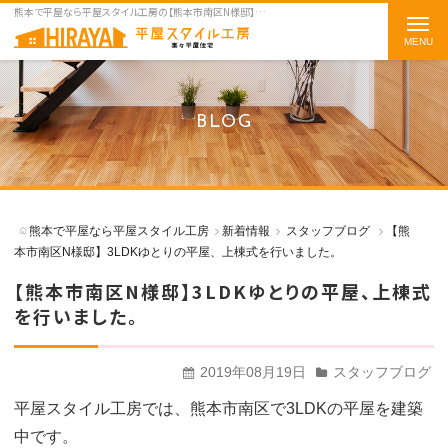
熊本で平屋なら平屋スタイル工房の【熊本市南区N様邸】3LDKゆとりの平屋、上棟式を行いました。をご紹介
t
o
g
g
BLOG
l
e
n
a
熊本で平屋なら平屋スタイル工房
新着情報
スタッフブログ
【熊
v
本市南区N様邸】3LDKゆとりの平屋、上棟式を行いました。
i
【熊本市南区N様邸】3LDKゆとりの平屋、上棟式
g
を行いました。
a
t
2019年08月19日
スタッフブログ
i
o
平屋スタイル工房では、熊本市南区で
3LDK
の平屋を建築
n
中です。