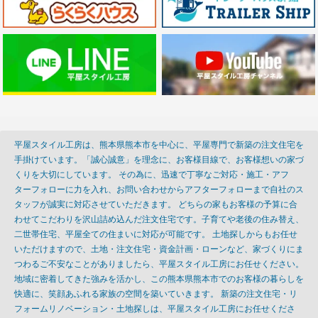
平屋スタイル工房は、熊本県熊本市を中心に、平屋専門で新築の注文住宅を
手掛けています。「誠心誠意」を理念に、お客様目線で、お客様想いの家づ
くりを大切にしています。 その為に、迅速で丁寧なご対応・施工・アフ
ターフォローに力を入れ、お問い合わせからアフターフォローまで自社のス
タッフが誠実に対応させていただきます。 どちらの家もお客様の予算に合
わせてこだわりを沢山詰め込んだ注文住宅です。子育てや老後の住み替え、
二世帯住宅、平屋全ての住まいに対応が可能です。 土地探しからもお任せ
いただけますので、土地・注文住宅・資金計画・ローンなど、家づくりにま
つわるご不安なことがありましたら、平屋スタイル工房にお任せください。
地域に密着してきた強みを活かし、この熊本県熊本市でのお客様の暮らしを
快適に、笑顔あふれる家族の空間を築いていきます。 新築の注文住宅・リ
フォームリノベーション・土地探しは、平屋スタイル工房にお任せくださ