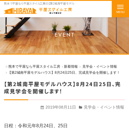
熊本で平屋なら平屋スタイル工房の【第2城南平屋モデルハウス】8月24日25日、完成見学会を開催します！をご紹介
t
o
g
g
EVENT
l
e
n
a
熊本で平屋なら平屋スタイル工房
新着情報
見学会・イベント情報
v
【第2城南平屋モデルハウス】8月24日25日、完成見学会を開催します！
i
【第2城南平屋モデルハウス】8月24日25日、完
g
成見学会を開催します！
a
t
2019年08月11日
見学会・イベント情報
i
o
n
日程：令和元年8月24日、25日