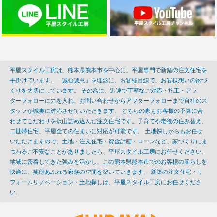
平屋スタイル工房は、熊本県熊本市を中心に、平屋専門で新築の注文住宅を
手掛けています。「誠心誠意」を理念に、お客様目線で、お客様想いの家づ
くりを大切にしています。 その為に、迅速で丁寧なご対応・施工・アフ
ターフォローに力を入れ、お問い合わせからアフターフォローまで自社のス
タッフが誠実に対応させていただきます。 どちらの家もお客様の予算に合
わせてこだわりを沢山詰め込んだ注文住宅です。子育てや老後の住み替え、
二世帯住宅、平屋全ての住まいに対応が可能です。 土地探しからもお任せ
いただけますので、土地・注文住宅・資金計画・ローンなど、家づくりにま
つわるご不安なことがありましたら、平屋スタイル工房にお任せください。
地域に密着してきた強みを活かし、この熊本県熊本市でのお客様の暮らしを
快適に、笑顔あふれる家族の空間を築いていきます。 新築の注文住宅・リ
フォームリノベーション・土地探しは、平屋スタイル工房にお任せくださ
い。