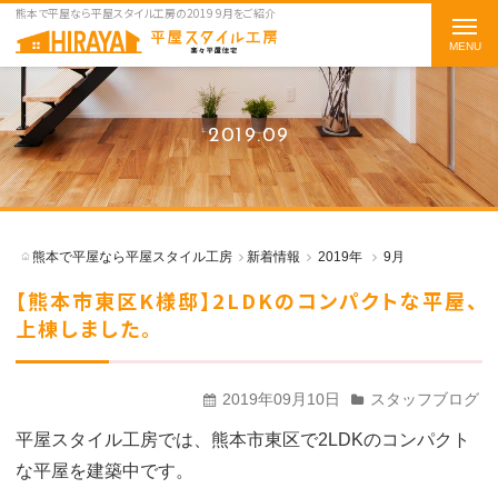
熊本で平屋なら平屋スタイル工房の2019 9月をご紹介
t
o
g
g
2019.09
l
e
n
a
熊本で平屋なら平屋スタイル工房
新着情報
2019年
9月
v
【熊本市東区K様邸】2LDKのコンパクトな平屋、
i
上棟しました。
g
a
t
2019年09月10日
スタッフブログ
i
平屋スタイル工房では、熊本市東区で2LDKのコンパクト
o
な平屋を建築中です。
n