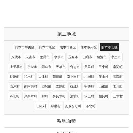
施工地域
熊本市中央区
熊本市東区
熊本市西区
熊本市南区
熊本市北区
八代市
人吉市
荒尾市
水俣市
玉名市
山鹿市
菊池市
宇土市
上天草市
宇城市
阿蘇市
天草市
合志市
美里町
玉東町
南関町
長洲町
和水町
大津町
菊陽町
南小国町
小国町
産山村
高森町
西原村
南阿蘇村
御船町
嘉島町
益城町
甲佐町
山都町
氷川町
芦北町
津奈木町
錦町
多良木町
湯前町
水上村
相良村
五木村
山江村
球磨村
あさぎり町
苓北町
敷地面積