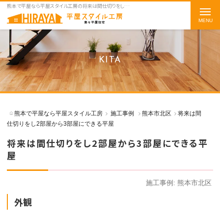
熊本で平屋なら平屋スタイル工房の将来は間仕切りをし2部屋から3部屋にできる平屋をご紹介
t
o
g
g
KITA
l
e
n
a
熊本で平屋なら平屋スタイル工房
施工事例
熊本市北区
将来は間
v
仕切りをし2部屋から3部屋にできる平屋
i
将来は間仕切りをし2部屋から3部屋にできる平
g
屋
a
t
施工事例:
熊本市北区
i
外観
o
n