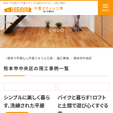
熊本で平屋なら平屋スタイル工房のカテゴリー（施工事例） 熊本市中央区をご紹介
t
o
g
g
CHUO
l
e
n
a
熊本で平屋なら平屋スタイル工房
施工事例
熊本市中央区
v
熊本市中央区の施工事例一覧
i
g
a
t
シンプルに美しく暮ら
バイクと暮らす！ロフト
i
o
す、洗練された平屋
と土間で遊び心くすぐる
n