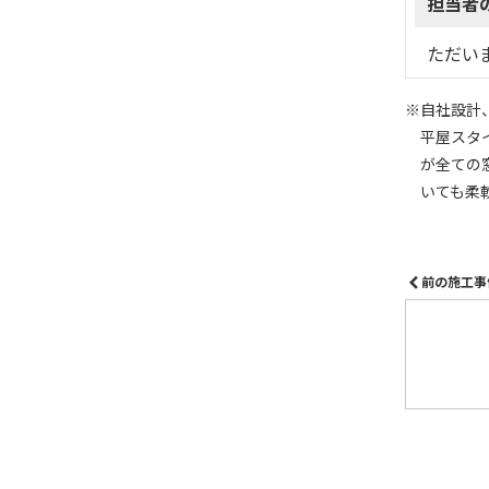
担当者
ただい
※自社設計
平屋スタ
が全ての
いても柔
前の施工事