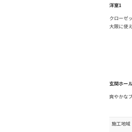
洋室1
クローゼ
大限に使
玄関ホー
爽やかな
施工地域