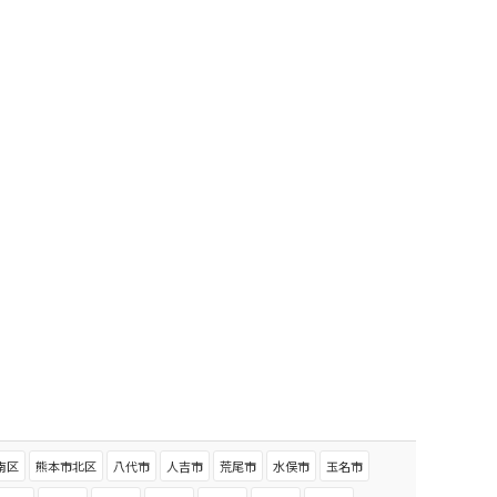
南区
熊本市北区
八代市
人吉市
荒尾市
水俣市
玉名市