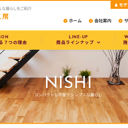
モデ
ルな暮らしをご紹介
ホーム
会社案内
SON
LINE-UP
W
る７つの理由
商品ラインナップ
施
商品ラインナップ
設備・構造
NISHI
選べるデザインスタイル
コンパクトな平屋でシンプルな暮らし