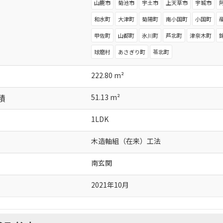
山鹿市
菊池市
宇土市
上天草市
宇城市
和水町
大津町
菊陽町
南小国町
小国町
甲佐町
山都町
氷川町
芦北町
津奈木町
球磨村
あさぎり町
苓北町
222.80 m²
積
51.13 m²
1LDK
木造軸組（在来）工法
南玄関
2021年10月