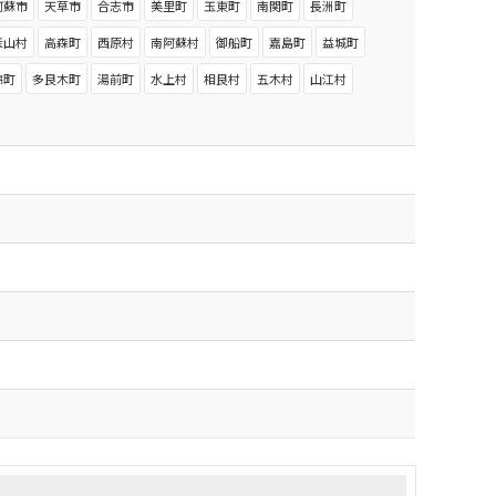
阿蘇市
天草市
合志市
美里町
玉東町
南関町
長洲町
産山村
高森町
西原村
南阿蘇村
御船町
嘉島町
益城町
錦町
多良木町
湯前町
水上村
相良村
五木村
山江村