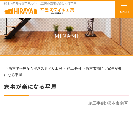
熊本で平屋なら平屋スタイル工房の家事が楽になる平屋をご紹介
t
o
g
g
MINAMI
l
e
n
a
熊本で平屋なら平屋スタイル工房
施工事例
熊本市南区
家事が楽
v
になる平屋
i
家事が楽になる平屋
g
a
施工事例:
熊本市南区
t
i
o
n