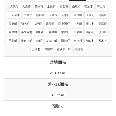
八代市
人吉市
荒尾市
水俣市
玉名市
山鹿市
菊池市
宇土市
上天草市
宇城市
阿蘇市
天草市
合志市
美里町
玉東町
南関町
長洲町
和水町
大津町
菊陽町
南小国町
小国町
産山村
高森町
西原村
南阿蘇村
御船町
嘉島町
益城町
甲佐町
山都町
氷川町
芦北町
津奈木町
錦町
多良木町
湯前町
水上村
相良村
五木村
山江村
球磨村
あさぎり町
苓北町
敷地面積
213.37 m²
延べ床面積
87.77 m²
間取り